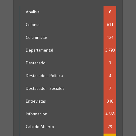
Analisis
6
Colonia
611
Columnistas
124
Departamental
5.790
Destacado
3
Destacado – Política
4
Destacado – Sociales
7
Entrevistas
318
Información
4.663
Cabildo Abierto
79