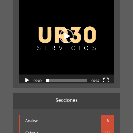
vídeo
00:00
00:37
Secciones
Analisis
6