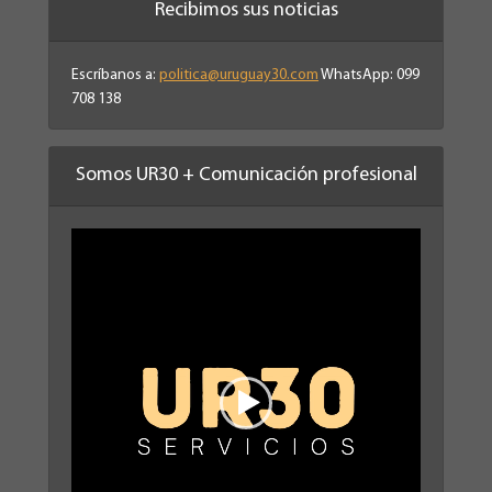
Recibimos sus noticias
Escríbanos a:
politica@uruguay30.com
WhatsApp: 099
708 138
Somos UR30 + Comunicación profesional
Reproductor
de
vídeo