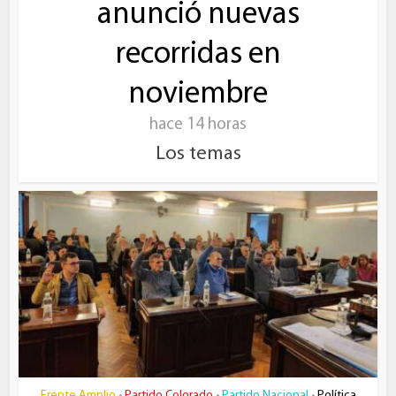
anunció nuevas
recorridas en
noviembre
hace 14 horas
Los temas
Frente Amplio
Partido Colorado
Partido Nacional
Política
•
•
•