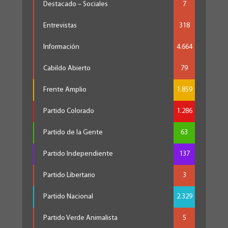
Destacado – Sociales
7
Entrevistas
318
Información
4.664
Cabildo Abierto
79
Frente Amplio
1.859
Partido Colorado
1.286
Partido de la Gente
63
Partido Independiente
137
Partido Libertario
3
Partido Nacional
2.329
Partido Verde Animalista
5