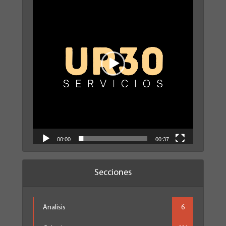
vídeo
00:00
00:37
Secciones
Analisis
6