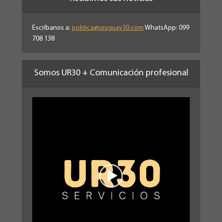
Escríbanos a:
politica@uruguay30.com
WhatsApp: 099
708 138
Somos UR30 + Comunicación profesional
Reproductor
de
vídeo