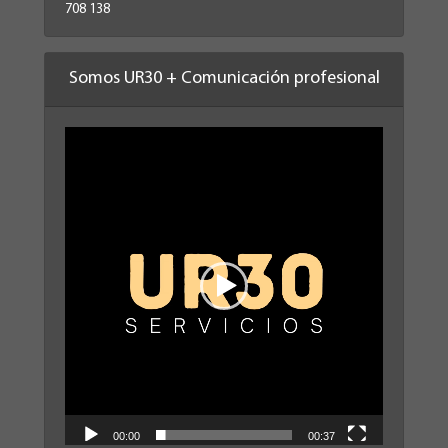
708 138
Somos UR30 + Comunicación profesional
Reproductor
de
vídeo
00:00
00:37