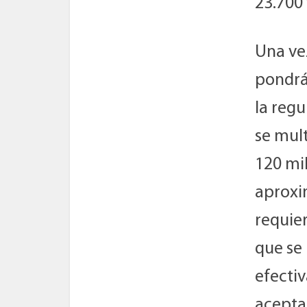
23.700
Una ve
pondrá
la regu
se mult
120 mi
aproxi
requier
que se
efectiv
acepta