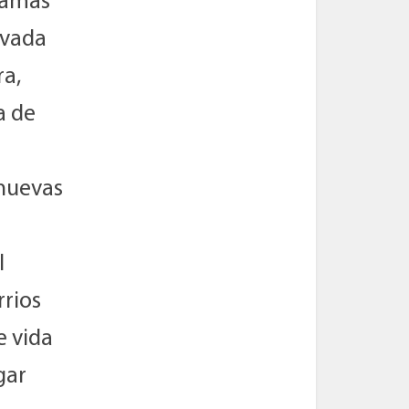
gramas
ivada
ra,
a de
 nuevas
l
rios
e vida
gar