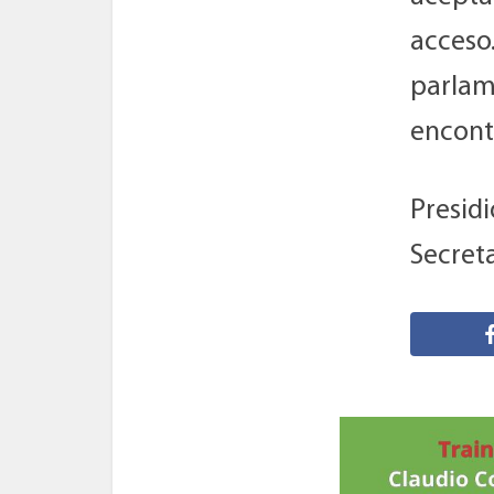
acceso
parlame
encontr
Presid
Secreta