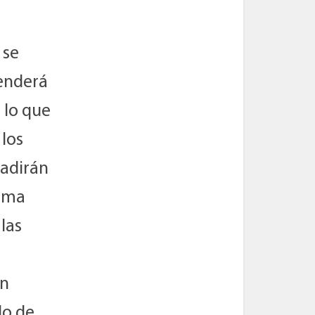
 se
enderá
 lo que
 los
ñadirán
rama
las
en
do de