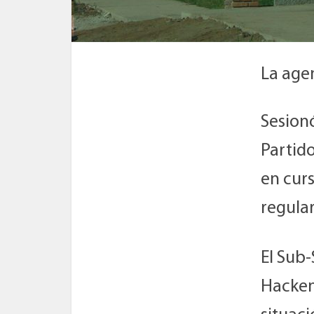
La age
Sesionó
Partido
en curs
regula
El Sub-
Hacken