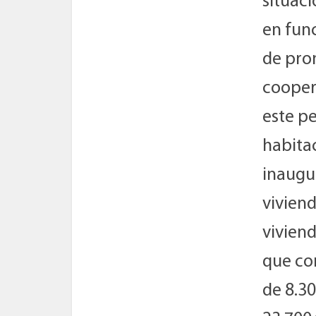
situaci
en fun
de pro
coopera
este pe
habitac
inaugu
viviend
vivien
que con
de 8.30