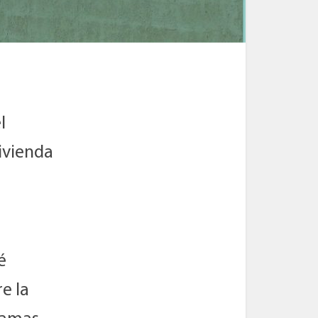
l
vivienda
é
e la