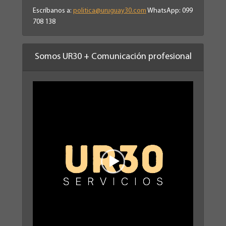
Escríbanos a:
politica@uruguay30.com
WhatsApp: 099
708 138
Somos UR30 + Comunicación profesional
Reproductor
de
vídeo