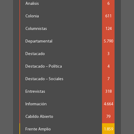
Analisis
6
Colonia
611
Columnistas
124
Departamental
5.790
Destacado
3
Destacado – Política
4
Destacado – Sociales
7
Entrevistas
318
Información
4.664
Cabildo Abierto
79
Frente Amplio
1.859