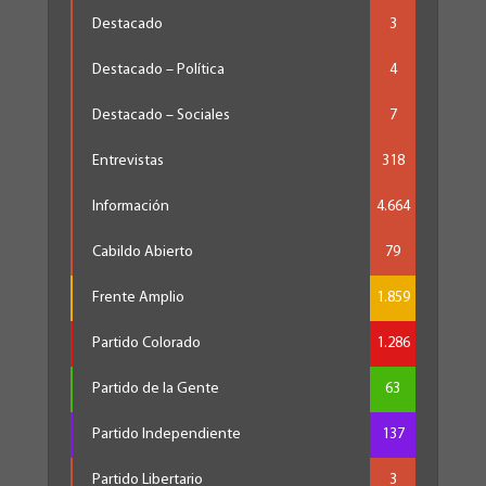
Destacado
3
Destacado – Política
4
Destacado – Sociales
7
Entrevistas
318
Información
4.664
Cabildo Abierto
79
Frente Amplio
1.859
Partido Colorado
1.286
Partido de la Gente
63
Partido Independiente
137
Partido Libertario
3