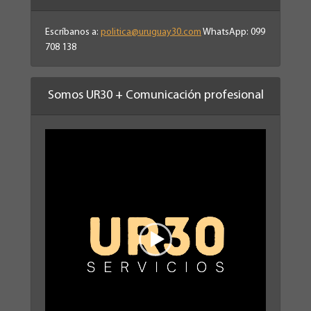
Escríbanos a:
politica@uruguay30.com
WhatsApp: 099
708 138
Somos UR30 + Comunicación profesional
Reproductor
de
vídeo