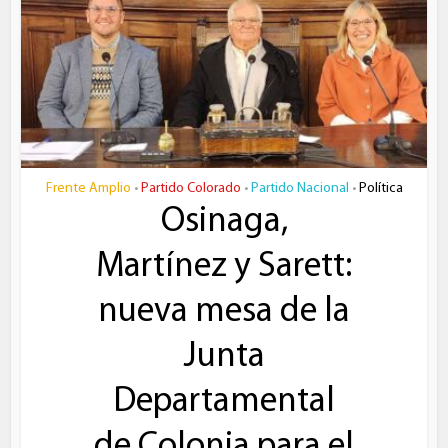
Frente Amplio
Partido Colorado
Partido Nacional
Política
•
•
•
Osinaga,
Martínez y Sarett:
nueva mesa de la
Junta
Departamental
de Colonia para el