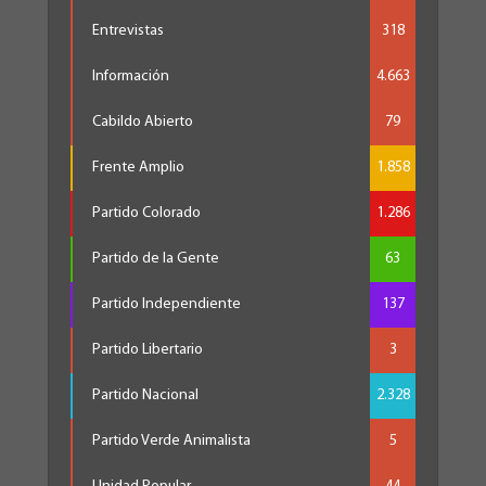
Entrevistas
318
Información
4.663
Cabildo Abierto
79
Frente Amplio
1.858
Partido Colorado
1.286
Partido de la Gente
63
Partido Independiente
137
Partido Libertario
3
Partido Nacional
2.328
Partido Verde Animalista
5