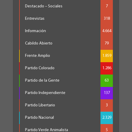
Destacado – Sociales
7
Entrevistas
318
Información
4.664
Cabildo Abierto
79
Frente Amplio
1.859
Partido Colorado
1.286
Partido de la Gente
63
Partido Independiente
137
Partido Libertario
3
Partido Nacional
2.329
Partido Verde Animalista
5