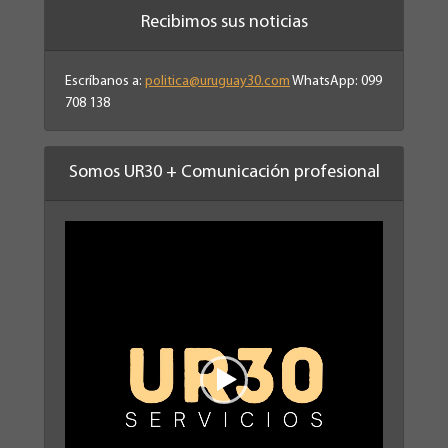
Recibimos sus noticias
Escríbanos a:
politica@uruguay30.com
WhatsApp: 099
708 138
Somos UR30 + Comunicación profesional
Reproductor
de
vídeo