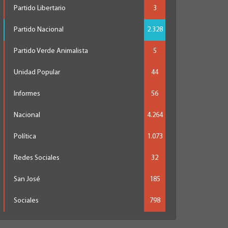
Partido Libertario
3
Partido Nacional
2.328
Partido Verde Animalista
5
Unidad Popular
44
Informes
56
Nacional
4.264
Política
1.073
Redes Sociales
32
San José
185
Sociales
798