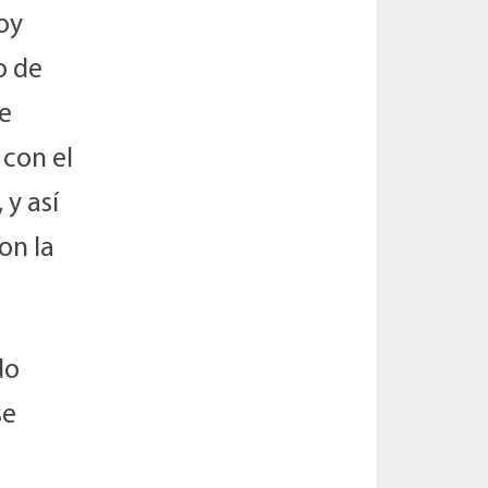
oy
o de
e
 con el
 y así
on la
do
se