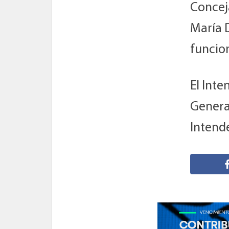
Conceja
María 
funcion
El Int
Genera
Intend