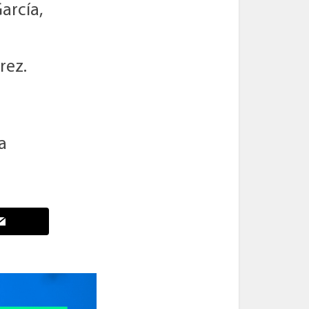
arcía,
rez.
a