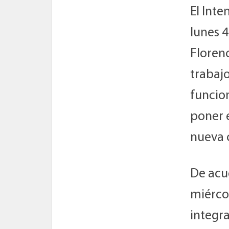
El Inte
lunes 4
Floren
trabajo
funcion
poner 
nueva 
De acue
miércol
integr