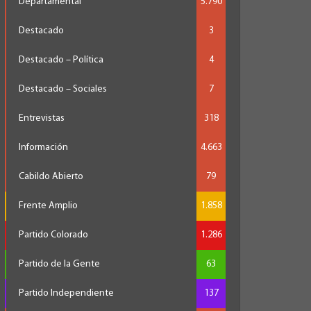
Departamental
5.790
Destacado
3
Destacado – Política
4
Destacado – Sociales
7
Entrevistas
318
Información
4.663
Cabildo Abierto
79
Frente Amplio
1.858
Partido Colorado
1.286
Partido de la Gente
63
Partido Independiente
137