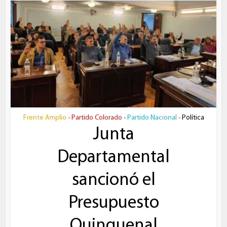
Frente Amplio
Partido Colorado
Partido Nacional
Política
•
•
•
Junta
Departamental
sancionó el
Presupuesto
Quinquenal