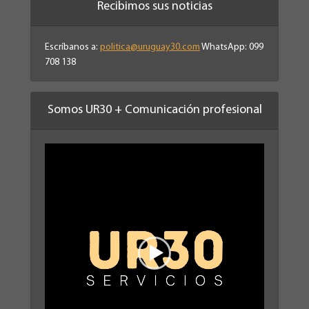
Recibimos sus noticias
Escríbanos a:
politica@uruguay30.com
WhatsApp: 099
708 138
Somos UR30 + Comunicación profesional
Reproductor
de
vídeo