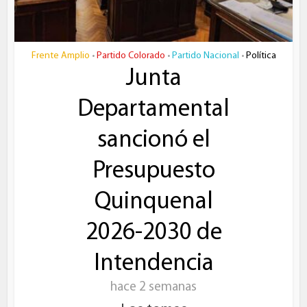
Frente Amplio
Partido Colorado
Partido Nacional
Política
•
•
•
Junta
Departamental
sancionó el
Presupuesto
Quinquenal
2026-2030 de
Intendencia
hace 2 semanas