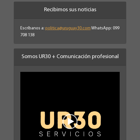
Recibimos sus noticias
Escríbanos a:
politica@uruguay30.com
WhatsApp: 099
708 138
Somos UR30 + Comunicación profesional
Reproductor
de
vídeo