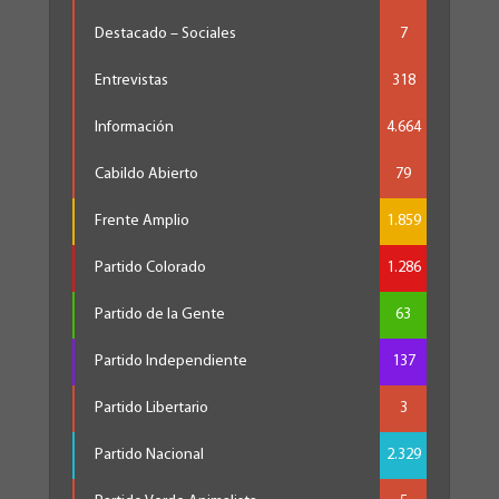
Destacado – Sociales
7
Entrevistas
318
Información
4.664
Cabildo Abierto
79
Frente Amplio
1.859
Partido Colorado
1.286
Partido de la Gente
63
Partido Independiente
137
Partido Libertario
3
Partido Nacional
2.329