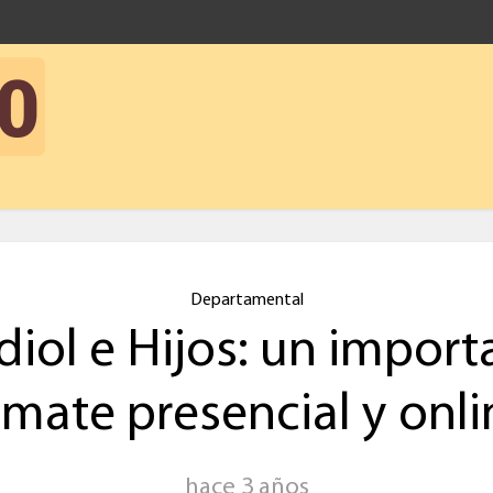
Departamental
diol e Hijos: un import
emate presencial y onli
hace 3 años