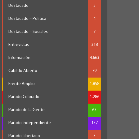
Destacado
3
Destacado – Política
4
Destacado – Sociales
7
Entrevistas
318
Información
4.663
Cabildo Abierto
79
Frente Amplio
1.858
Partido Colorado
1.286
Partido de la Gente
63
Partido Independiente
137
Partido Libertario
3