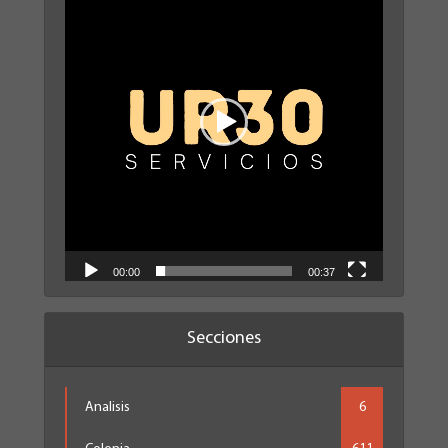
vídeo
00:00
00:37
Secciones
Analisis
6