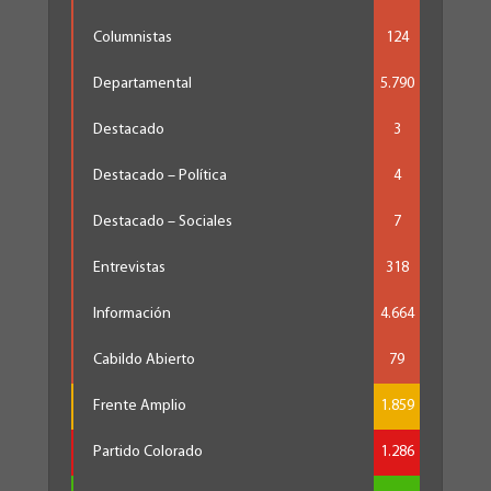
Columnistas
124
Departamental
5.790
Destacado
3
Destacado – Política
4
Destacado – Sociales
7
Entrevistas
318
Información
4.664
Cabildo Abierto
79
Frente Amplio
1.859
Partido Colorado
1.286