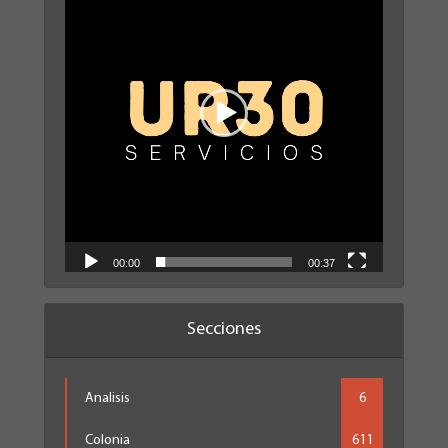
vídeo
00:00
00:37
Secciones
Analisis
6
Colonia
611