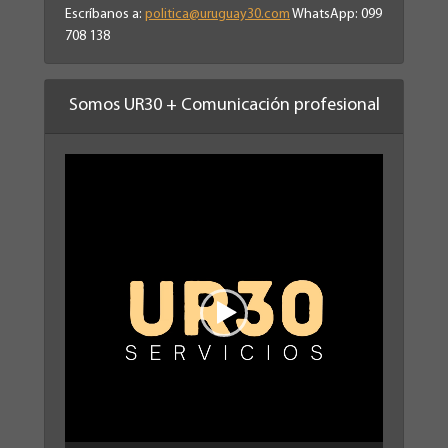
Escríbanos a:
politica@uruguay30.com
WhatsApp: 099
708 138
Somos UR30 + Comunicación profesional
Reproductor
de
vídeo