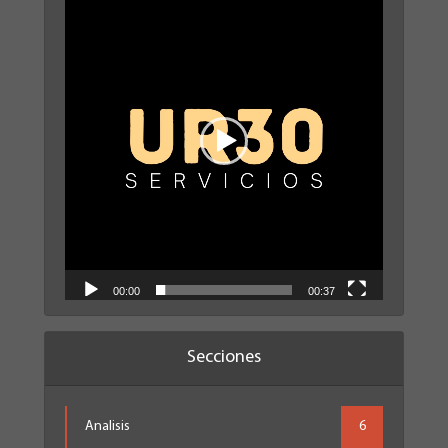
de
vídeo
00:00
00:37
Secciones
Analisis
6