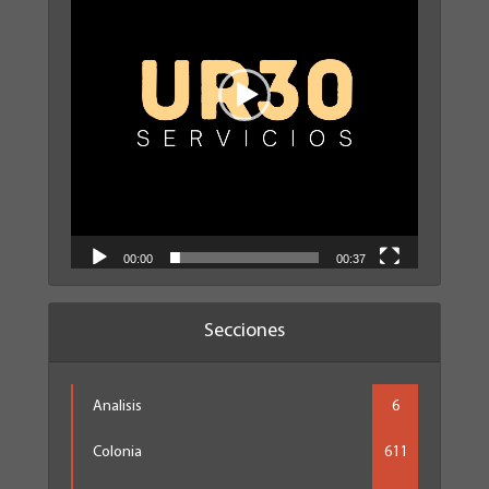
00:00
00:37
Secciones
Analisis
6
Colonia
611