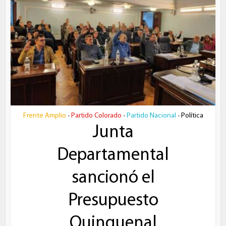
Frente Amplio
Partido Colorado
Partido Nacional
Política
•
•
•
Junta
Departamental
sancionó el
Presupuesto
Quinquenal