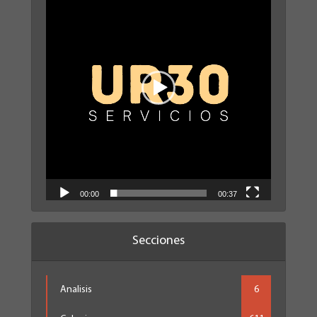
vídeo
00:00
00:37
Secciones
Analisis
6