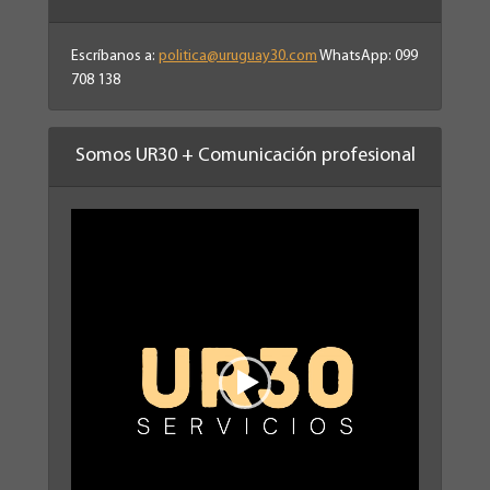
Escríbanos a:
politica@uruguay30.com
WhatsApp: 099
708 138
Somos UR30 + Comunicación profesional
Reproductor
de
vídeo