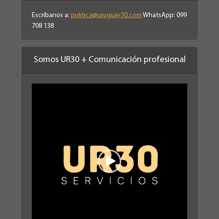
Escríbanos a:
politica@uruguay30.com
WhatsApp: 099
708 138
Somos UR30 + Comunicación profesional
Reproductor
de
vídeo