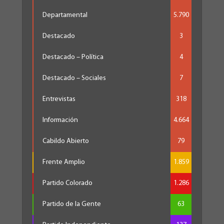
Departamental
5.790
Destacado
3
Destacado – Política
4
Destacado – Sociales
7
Entrevistas
318
Información
4.664
Cabildo Abierto
79
Frente Amplio
1.859
Partido Colorado
1.286
Partido de la Gente
63