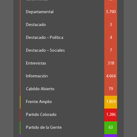
Departamental
5.790
Destacado
3
Destacado – Política
4
Destacado – Sociales
7
Entrevistas
318
Información
4.664
Cabildo Abierto
79
Frente Amplio
1.859
Partido Colorado
1.286
Partido de la Gente
63