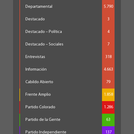
Departamental
5.790
Destacado
3
Destacado – Política
4
Destacado – Sociales
7
Entrevistas
318
Información
4.663
Cabildo Abierto
79
Frente Amplio
1.858
Partido Colorado
1.286
Partido de la Gente
63
Partido Independiente
137