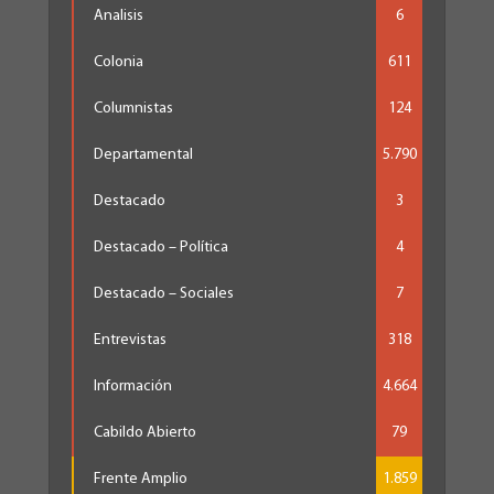
Analisis
6
Colonia
611
Columnistas
124
Departamental
5.790
Destacado
3
Destacado – Política
4
Destacado – Sociales
7
Entrevistas
318
Información
4.664
Cabildo Abierto
79
Frente Amplio
1.859